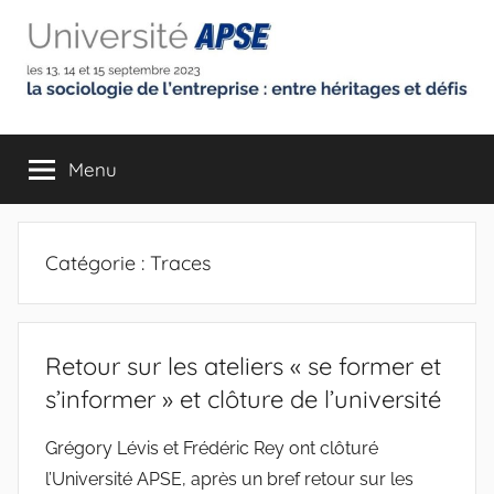
Aller
au
contenu
Université
la
sociologie
Menu
de
de
l'entreprise
:
l'Association
entre
Catégorie :
Traces
héritages
Pour
et
défis
la
Retour sur les ateliers « se former et
s’informer » et clôture de l’université
Sociologie
Grégory Lévis et Frédéric Rey ont clôturé
de
l’Université APSE, après un bref retour sur les