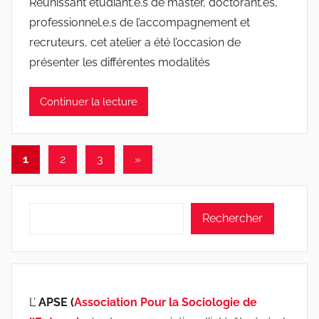
Réunissant étudiant.e.s de master, doctorant.es,
professionnel.e.s de l’accompagnement et
recruteurs, cet atelier a été l’occasion de
présenter les différentes modalités
Continuer la lecture
Pagination
Articles
1
2
3
»
suivants
des
publications
Rechercher
Rechercher
L’
APSE (
Association Pour la Sociologie de