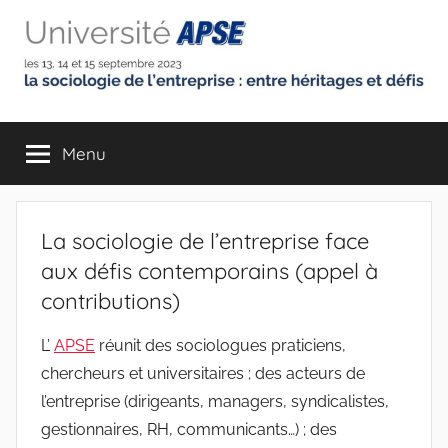
Aller
au
contenu
Université
la
sociologie
Menu
de
de
l'entreprise
:
l'Association
entre
La sociologie de l’entreprise face
héritages
Pour
aux défis contemporains (appel à
et
contributions)
défis
la
L’
APSE
réunit des sociologues praticiens,
Sociologie
chercheurs et universitaires ; des acteurs de
l’entreprise (dirigeants, managers, syndicalistes,
de
gestionnaires, RH, communicants…) ; des