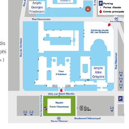
dis
phi
» )