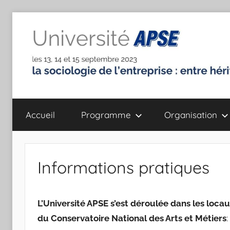
Aller
au
contenu
Université
la
sociologie
Accueil
Programme
Organisation
de
de
l'entreprise
:
l'Association
entre
Informations pratiques
héritages
Pour
et
défis
la
L’Université APSE s’est déroulée dans les loca
du Conservatoire National des Arts et Métiers
: