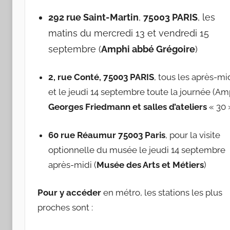
Sociologie
292 rue Saint-Martin
,
75003 PARIS
, les
de
matins du mercredi 13 et vendredi 15
septembre (
Amphi abbé Grégoire
)
l'Entreprise
2, rue Conté, 75003 PARIS
, tous les après-mi
et le jeudi 14 septembre toute la journée (Am
Georges Friedmann et salles d’ateliers
« 30 
60 rue Réaumur 75003 Paris
, pour la visite
optionnelle du musée le jeudi 14 septembre
après-midi (
Musée des Arts et Métiers
)
Pour y accéder
en métro, les stations les plus
proches sont :