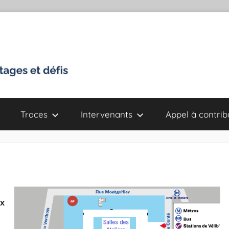
Traces
Intervenants
Appel à contrib
ux