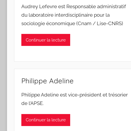
Sociologie
Audrey Lefevre est Responsable administratif
du laboratoire interdisciplinaire pour la
de
sociologie économique (Cnam / Lise-CNRS)
l'Entreprise
Continuer la lecture
Philippe Adeline
Philippe Adeline est vice-président et trésorier
de l’APSE.
Continuer la lecture