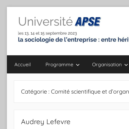
Aller
au
contenu
Université
la
sociologie
Accueil
Programme
Organisation
de
de
l'entreprise
:
l'Association
entre
Catégorie :
Comité scientifique et d’organ
héritages
Pour
et
défis
la
Audrey Lefevre