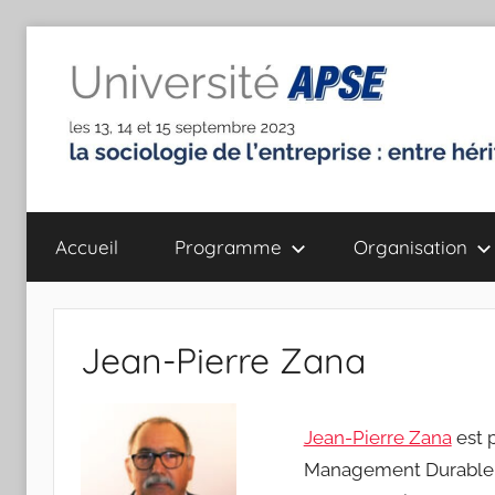
Aller
au
contenu
Université
la
sociologie
Accueil
Programme
Organisation
de
de
l'entreprise
:
l'Association
entre
Jean-Pierre Zana
héritages
Pour
et
défis
la
Jean-Pierre Zana
est p
Management Durable e